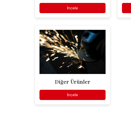
İncele
Diğer Ürünler
İncele