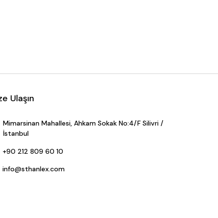
ze Ulaşın
Mimarsinan Mahallesi, Ahkam Sokak No:4/F Silivri /
İstanbul
+90 212 809 60 10
info@sthanlex.com
+90 535 495 10 12